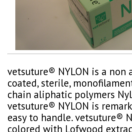
vetsuture® NYLON is a non a
coated, sterile, monofilame
chain aliphatic polymers Nyl
vetsuture® NYLON is remar
easy to handle. vetsuture® 
colored with Lofwood extra