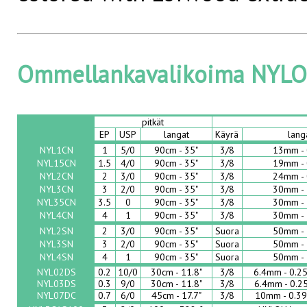
Ommellankavalikoima NYL
pitkät
EP
USP
langat
Käyrä
lang
NYL1CN
1
5/0
90cm - 35"
3/8
13mm - 
NYL15CN
1.5
4/0
90cm - 35"
3/8
19mm - 
NYL2CN
2
3/0
90cm - 35"
3/8
24mm - 
NYL3CN
3
2/0
90cm - 35"
3/8
30mm - 
NYL35CN
3.5
0
90cm - 35"
3/8
30mm - 
NYL4CN
4
1
90cm - 35"
3/8
30mm - 
NYL2SN
2
3/0
90cm - 35"
Suora
50mm - 
NYL3SN
3
2/0
90cm - 35"
Suora
50mm - 
NYL4SN
4
1
90cm - 35"
Suora
50mm - 
NYL02DS
0.2
10/0
30cm - 11.8"
3/8
6.4mm - 0.2
NYL03DS
0.3
9/0
30cm - 11.8"
3/8
6.4mm - 0.2
NYL07DC
0.7
6/0
45cm - 17.7"
3/8
10mm - 0.39