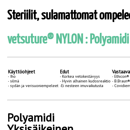
Steriilit, sulamattomat ompele
vetsuture® NYLON : Polyamidi 
Käyttöohjeet
Edut
Vastaav
- Iho
- Korkea vetokestävyys
- Ethicon®
- silmä
- Hyvin alhainen kudosreaktio
- B.Braun
- sydän ja verisuoniempeleet
-Ei nesteen imuvaikutusta
- Covidie
Polyamidi
Yksisäikeinen