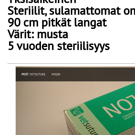
Steriilit, sulamattomat 
90 cm pitkät langat
Värit: musta
5 vuoden steriilisyys
POST:
VETSUTURE
NYLON