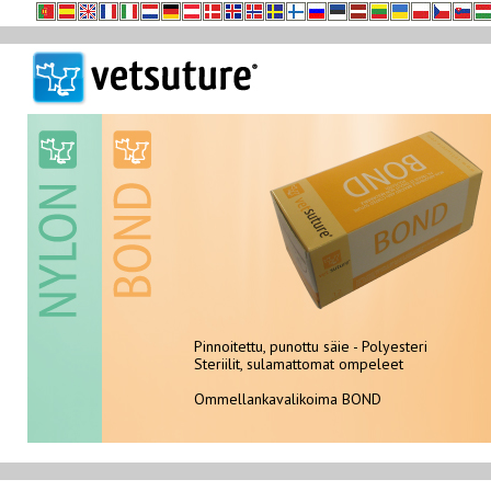
Pinnoitettu, punottu säie - Polyesteri
Steriilit, sulamattomat ompeleet
Steriilit, sulamattomat ompeleet
Ommellankavalikoima NYLON
Ommellankavalikoima BOND