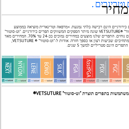
מחיר
ם כירורגיים הינם רכישה בלתי נמנעת. >מרפאה וטרינארית מוציאה בממוצע
לרכישת תפרים בין 1500 עד 3000 אירו לשנה. "וט-סוטור" ®VETSUTURE שונה מיתר הספקים המשווקים תפרים כירורגיים. "וט-סוטור"
הינה ספק התפרים הראשון המציע איכות גבוהה במחירים נוחים. התפרים שלנו מוצעים במחירים נמוכים בכ-24 עד 70%. המחירים מאד
זולים, אך האיכות גבוהה מאד. על-מנת להוכיח זאת, אנו מתחיבים: שביעות רצון או כספך חזרה. אודות ל-"וט-סוטור" ® VETSUTURE,
ים הינם סטריליים למשך 5 שנים.