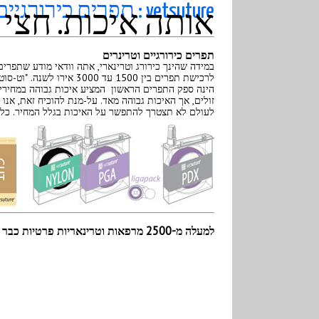
vetsuture : תפרים כירורגיים וטרינרים .
אותה איכות. חצי 
תפרים כירורגיים וטרינרים
במידה שהינך כירורג וטרינארי, אתה וודאי מודע שתפרי
לעולם לא תצטרך להתפשר על האיכות בגלל המחיר. כל התפר
למעלה מ-2500 מרפאות וטרינאריות פרטיות כבר משתמשות בתפרים תוצרת "וט-סוטור" VETSUTURE®