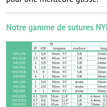
Notre gamme de sutures N
fil
EP
USP
longueur
courbure
long
NYL1CN
1
5/0
90cm - 35"
3/8
13mm -
NYL15CN
1.5
4/0
90cm - 35"
3/8
19mm -
NYL2CN
2
3/0
90cm - 35"
3/8
24mm -
NYL3CN
3
2/0
90cm - 35"
3/8
30mm -
NYL35CN
3.5
0
90cm - 35"
3/8
30mm -
NYL4CN
4
1
90cm - 35"
3/8
30mm -
NYL2SN
2
3/0
90cm - 35"
droite
50mm -
NYL3SN
3
2/0
90cm - 35"
droite
50mm -
NYL4SN
4
1
90cm - 35"
droite
50mm -
NYL02DS
0.2
10/0
30cm - 11.8"
3/8
6.4mm - 0.
NYL03DS
0.3
9/0
30cm - 11.8"
3/8
6.4mm - 0.
NYL07DC
0.7
6/0
45cm - 17.7"
3/8
10mm - 0.3