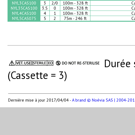
NYL3CAS100
3
2/0
100m - 328 ft
C
NYL35CAS100
3.5
0
100m - 328 ft
C
NYL4CAS100
4
1
100m - 328 ft
C
NYL5CAS075
5
2
75m - 246 ft
C
Durée s
(Cassette = 3)
Dernière mise à jour 2017/04/04 -
A brand © Noévia SAS | 2004-2017