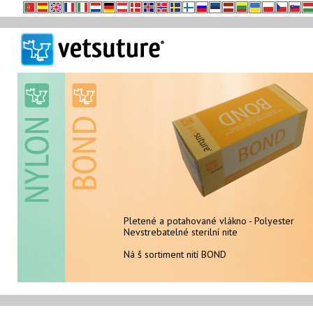
Pletené a potahované vlákno - Polyester
Nevstrebatelné sterilní nite
Nevstrebatelné sterilní nite
Ná š sortiment nití de suturi NYLON
Ná š sortiment nití BOND